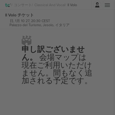
ログイン
コンサート
Classical And Vocal
Il Volo
Il Volo チケット
日, 1月 10 27, 20:30 CEST
Palazzo del Turismo,
Jesolo, イタリア
申し訳ございませ
ん。
会場マップは
現在ご利用いただけ
ません。間もなく追
加される予定です。