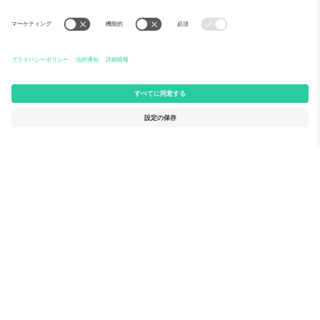
Ticomboについて
法人向けサービス
チーム
FAQ
TixProtect
ご利用の流れ
運営者情報
ホテル
利用規約
ワールドカップハブ
アフィリエイトプログラム
お問い合わせ
Ticomboのオフィス
Germany
United Kingdom
Unter den Linden 24, 10117
167 City Road, London, Greater
Berlin, Germany
London, EC1V 1AW, United