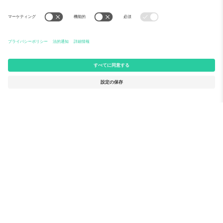
Ticomboについて
法人向けサービス
チーム
FAQ
TixProtect
ご利用の流れ
運営者情報
ホテル
利用規約
ワールドカップハブ
アフィリエイトプログラム
お問い合わせ
Ticomboのオフィス
Germany
United Kingdom
Unter den Linden 24, 10117
167 City Road, London, Greater
Berlin, Germany
London, EC1V 1AW, United