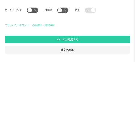
Ticomboについて
法人向けサービス
チーム
FAQ
TixProtect
ご利用の流れ
運営者情報
ホテル
利用規約
ワールドカップハブ
アフィリエイトプログラム
お問い合わせ
Ticomboのオフィス
Germany
United Kingdom
Unter den Linden 24, 10117
167 City Road, London, Greater
Berlin, Germany
London, EC1V 1AW, United