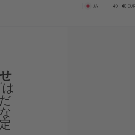
JA
+49
EU
せ
プは
だ
な
定