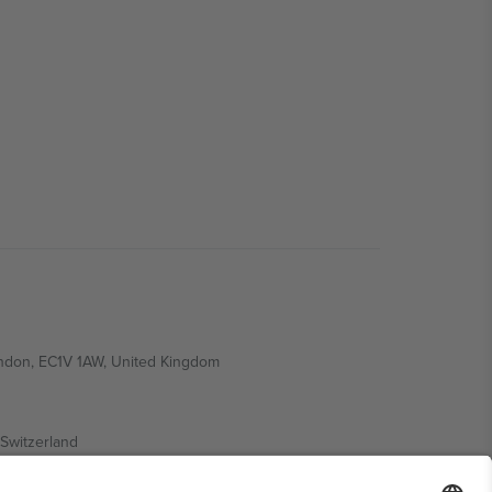
ondon, EC1V 1AW, United Kingdom
Switzerland